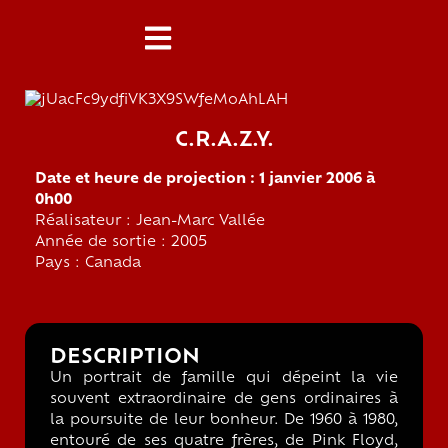
C.R.A.Z.Y.
Date et heure de projection : 1 janvier 2006 à
0h00
Réalisateur : Jean-Marc Vallée
Année de sortie : 2005
Pays : Canada
DESCRIPTION
Un portrait de famille qui dépeint la vie
souvent extraordinaire de gens ordinaires à
la poursuite de leur bonheur. De 1960 à 1980,
entouré de ses quatre frères, de Pink Floyd,