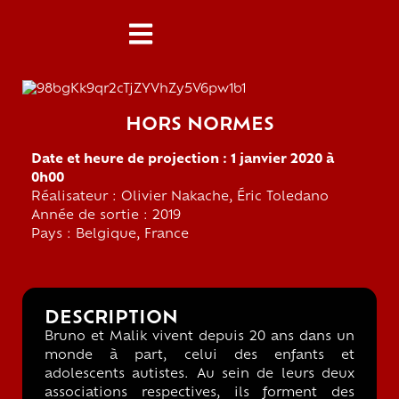
HORS NORMES
Date et heure de projection : 1 janvier 2020 à
0h00
Réalisateur : Olivier Nakache, Éric Toledano
Année de sortie : 2019
Pays : Belgique, France
DESCRIPTION
Bruno et Malik vivent depuis 20 ans dans un
monde à part, celui des enfants et
adolescents autistes. Au sein de leurs deux
associations respectives, ils forment des