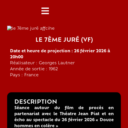
LE 7ÈME JURÉ (VF)
Date et heure de projection : 26 février 2026 à
20h00
Réalisateur : Georges Lautner
Année de sortie : 1962
Pays : France
DESCRIPTION
Séance autour du film de procès en
partenariat avec le Théatre Jean Piat et en
écho au spectacle du 26 février 2026 « Douze
hommes en colère »