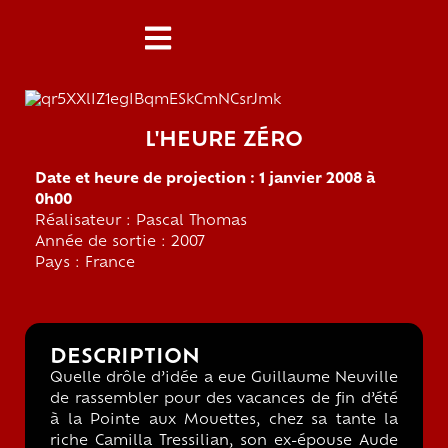
L'HEURE ZÉRO
Date et heure de projection : 1 janvier 2008 à
0h00
Réalisateur : Pascal Thomas
Année de sortie : 2007
Pays : France
DESCRIPTION
Quelle drôle d’idée a eue Guillaume Neuville
de rassembler pour des vacances de fin d’été
à la Pointe aux Mouettes, chez sa tante la
riche Camilla Tressilian, son ex-épouse Aude