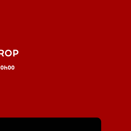
TROP
à 0h00