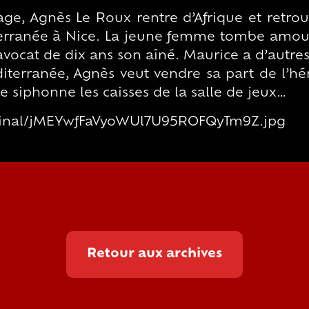
age, Agnès Le Roux rentre d’Afrique et retro
iterranée à Nice. La jeune femme tombe amo
ocat de dix ans son aîné. Maurice a d’autres l
iterranée, Agnès veut vendre sa part de l’hér
e siphonne les caisses de la salle de jeux…
iginal/jMEYwfFaVyoWUl7U95ROFQyTm9Z.jpg
Retour aux archives