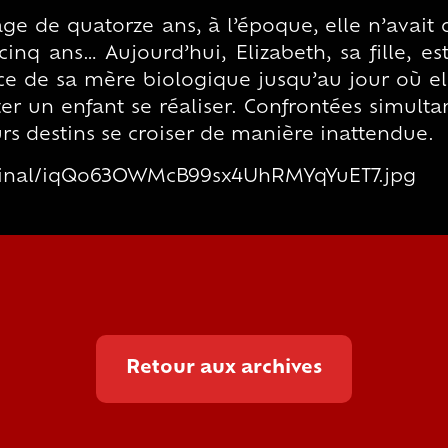
ge de quatorze ans, à l’époque, elle n’avai
‐cinq ans… Aujourd’hui, Elizabeth, sa fille, e
ace de sa mère biologique jusqu’au jour où e
ter un enfant se réaliser. Confrontées simul
urs destins se croiser de manière inattendue.
riginal/iqQo63OWMcB99sx4UhRMYqYuET7.jpg
Retour aux archives