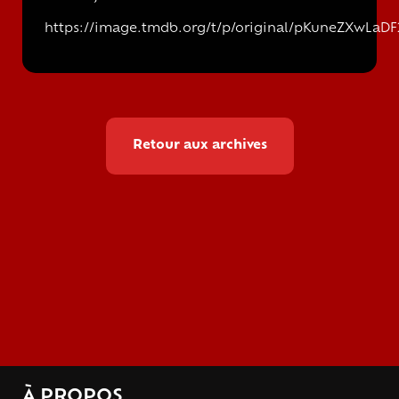
https://image.tmdb.org/t/p/original/pKuneZXwLaD
Retour aux archives
À PROPOS