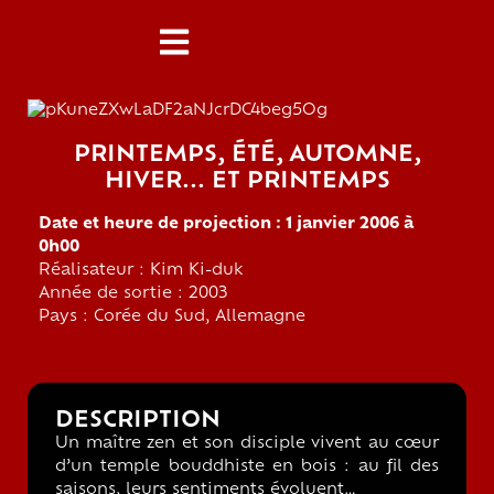
PRINTEMPS, ÉTÉ, AUTOMNE,
HIVER... ET PRINTEMPS
Date et heure de projection : 1 janvier 2006 à
0h00
Réalisateur : Kim Ki-duk
Année de sortie : 2003
Pays : Corée du Sud, Allemagne
DESCRIPTION
Un maître zen et son disciple vivent au cœur
d’un temple bouddhiste en bois : au fil des
saisons, leurs sentiments évoluent…