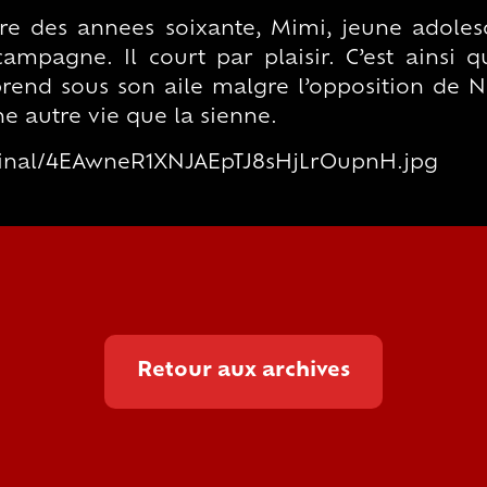
bre des annees soixante, Mimi, jeune adole
ampagne. Il court par plaisir. C’est ainsi qu
 prend sous son aile malgre l’opposition de 
ne autre vie que la sienne.
iginal/4EAwneR1XNJAEpTJ8sHjLrOupnH.jpg
Retour aux archives