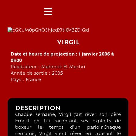
VIRGIL
Date et heure de projection : 1 janvier 2006 à
0h00
Réalisateur : Mabrouk El Mechri
Année de sortie : 2005
Pays : France
DESCRIPTION
Chaque semaine, Virgil fait rêver son père
Ernest en lui racontant ses exploits de
boxeur le temps d’un parloir.Chaque
semaine, Virgil vient rêver en croisant le